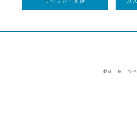
リップシール類
ガ
製品一覧
技