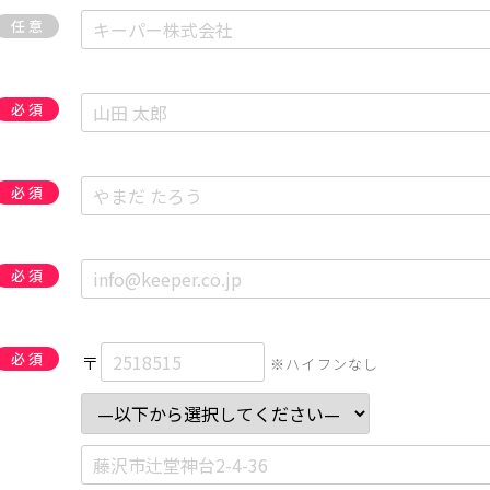
任意
必須
必須
必須
必須
〒
※ハイフンなし