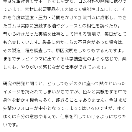
今は先輩社員のサポートをしながら、ゴム材料の開発に携わっ
ています。素材に必要薬品を加え練って機能性ゴムにして、そ
れを今度は温度・圧力・時間をかけて加硫ゴムに成形し、でき
たゴムは実際に接触する油やグリースとの相性を調べたり。
昔から好きだった実験を仕事として行える環境で、毎日がとて
も充実しています。製品に何かしらの不具合があった場合は、
その製造工程を調査して、原因究明をしたりもするんですよ。
まるでテレビドラマに出てくる科学捜査班のような感じで、楽
しくも、やりがいを感じながら仕事ができています。
研究や開発と聞くと、どうしてもデスクに座って黙々といった
イメージを持たれてしまいがちですが、色々と実験をする中で
身体を動かす機会も多く、飽きることはありません。今はまだ
先輩のフォローが中心となってしまってはいるのですが、ゆく
ゆくは自分の意志や考えで、仕事を回していけるようになりた
いです。