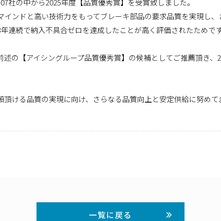
07社の中から2025年度【品質優秀賞】を受賞致しました。
マインドと高い技術力をもってブレーキ部品の要求品質を実現し、
3年連続で納入不具合ゼロを達成したことが高く評価されたためで
前述の【アイシングループ品質優秀賞】の候補としてご推薦頂き、
頼頂ける品質の実現に向け、さらなる品質向上と安定供給に努めて
一覧に戻る