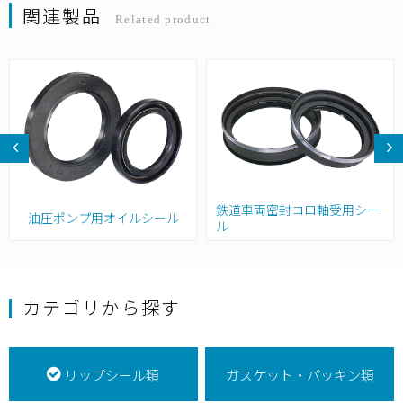
関連製品
Related product
鉄道車両密封コロ軸受用シー
油圧ポンプ用オイルシール
ル
カテゴリから探す
リップシール類
ガスケット・パッキン類