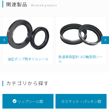
関連製品
Related product
鉄道車両密封コロ軸受用シー
油圧ポンプ用オイルシール
ル
カテゴリから探す
リップシール類
ガスケット・パッキン類